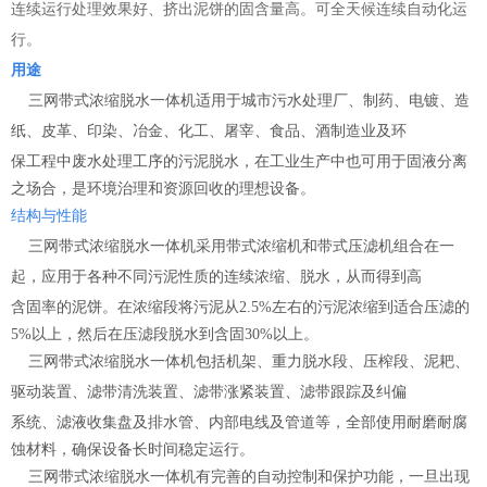
连续运行处理效果好、挤出泥饼的固含量高。可全天候连续自动化运
行。
用途
三网带式浓缩脱水一体机
适用于城市污水处理厂、制药、电镀、造
纸、皮革、印染、冶金、化工、屠宰、食品、酒制造业及
环
保
工程中废水处理工序的污泥脱水，在工业生产中也可用于固液分离
之场合，是环境治理和资源回收的理想设备。
结构与性能
三网带式浓缩脱水一体机
采用带式浓缩机和带式压滤机组合在一
起，应用于各种不同污泥性质的连续浓缩、脱水，从而得到高
含固
率的泥饼。在浓缩段将污泥从2.5%左右的污泥浓缩到适合压滤的
5%以上，然后在压滤段脱水到含固30%以上。
三网带式浓缩脱水一体机
包括机架、重力脱水段、压榨段、泥耙、
驱动装置、滤带清洗装置、滤带涨紧装置、滤带跟踪及纠偏
系统、
滤液收集盘及排水管、内部电线及管道等，全部使用耐磨耐腐
蚀材料，确保设备长时间稳定运行。
三网带式浓缩脱水一体机
有完善的自动控制和保护功能，一旦出现