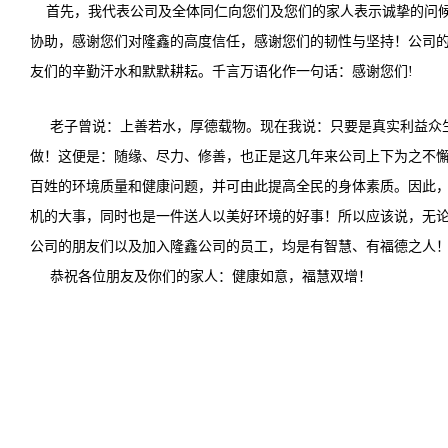
首先，我代表公司及全体同仁向您们及您们的家人表示诚挚的问候
协助，感谢您们对隆鑫的高度信任，感谢您们的韧性与坚
持！公司
友们的辛勤汗水和默默耕耘。千言万语化作一句话：感谢您们!
老子曾说：上善若水，厚德载物。现在我说：只要是真实利益众
做！这便是：随缘、尽力、修善，也正是这几年来公司上下为之不
百姓的环境质量和健康问题，并可由此提高全民的身体素质。因此
机的大事，同时也是一件送人以美好环境的好事！所以应该说，无
公司的朋友们以及加入隆鑫公司的员工，均是有智慧、有福德之人
恭祝各位朋友及你们的家人：健康如意，福慧双增！