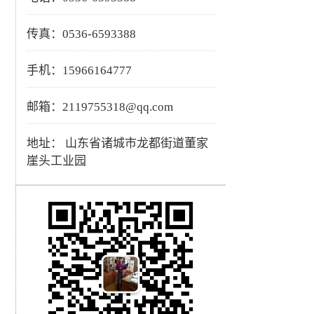
传真：0536-6593388
手机：15966164777
邮箱：2119755318@qq.com
地址： 山东省诸城市龙都街道董家
崖头工业园