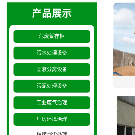
产品展示
危废暂存柜
污水处理设备
固液分离设备
污泥处理设备
工业废气治理
厂房环境治理
焊接烟尘处理