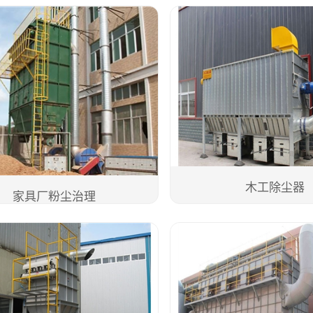
木工除尘器
家具厂粉尘治理