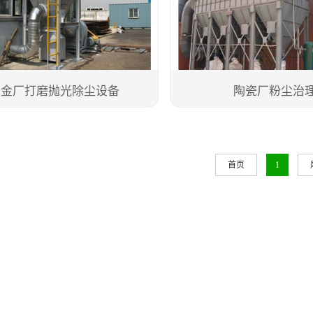
五金厂打磨抛光除尘设备
陶瓷厂粉尘治
首页
1