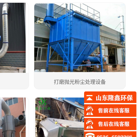
打磨抛光粉尘处理设备