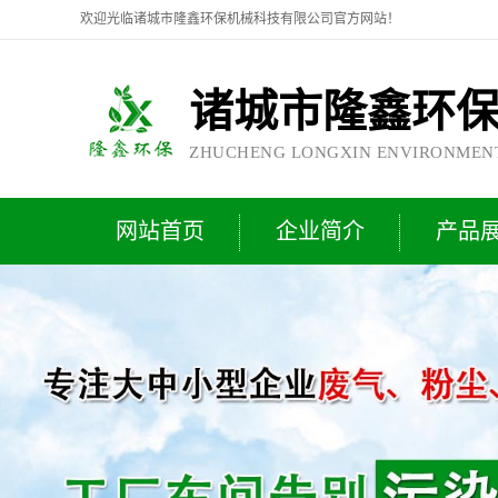
欢迎光临诸城市隆鑫环保机械科技有限公司官方网站！
诸城市隆鑫环
ZHUCHENG LONGXIN ENVIRONMENT
网站首页
企业简介
产品