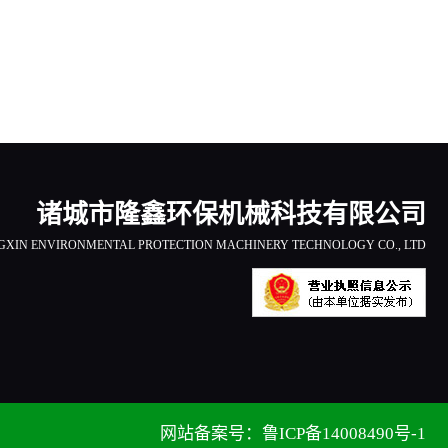
诸城市隆鑫环保机械科技有限公司
XIN ENVIRONMENTAL PROTECTION MACHINERY TECHNOLOGY CO., LTD
网站备案号：鲁ICP备14008490号-1