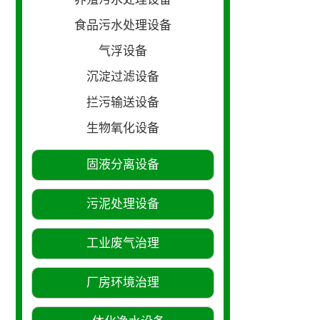
食品污水处理设备
气浮设备
沉淀过滤设备
拦污输送设备
生物氧化设备
固液分离设备
污泥处理设备
工业废气治理
厂房环境治理