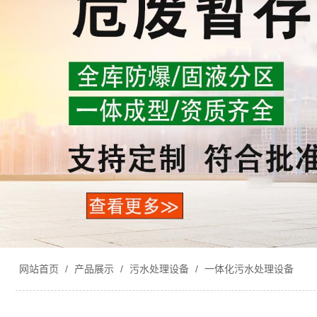
网站首页
/
产品展示
/
污水处理设备
/
一体化污水处理设备