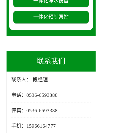
一体化净水设备
一体化预制泵站
联系我们
联系人：
段经理
电话：0536-6593388
传真：0536-6593388
手机：15966164777