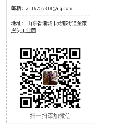
邮箱：2119755318@qq.com
地址： 山东省诸城市龙都街道董家
崖头工业园
扫一扫添加微信